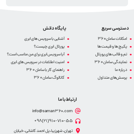
دسترسی سریع
پایگاه دانش
امکانات سامان360
آشنایی با سرویس های ابری
پکیج ها و قیمت ها
پورتال ابری چیست؟
تم و قالب های پورتال
آیا سرویس ابری برای من مناسب است؟
نمایندگی سامان 360
امنیت اطلاعات در سرویس های ابری
درباره ما
راهنمای کار با سامان 360
پرسش‌های متداول
کاتالوگ سامان 360
ارتباط با ما
info@saman360.com
910-710-55(21)98+
تهران، شهرزیبا، پل احمد کاشانی، خیابان