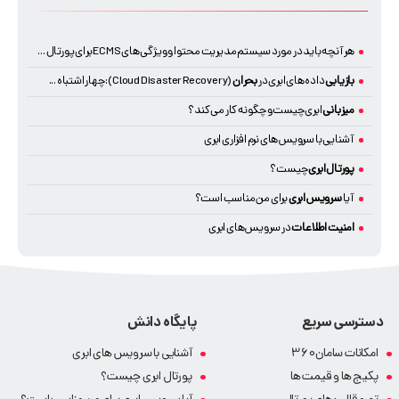
هر آنچه باید در مورد سیستم مدیریت محتوا و ویژگی های ECMS برای پورتال ...
بازیابی
داده های ابری در
بحران
(Cloud Disaster Recovery): چهار اشتباه ...
میزبانی
ابری چیست و چگونه کار می کند؟
آشنایی با سرویس های نرم افزاری ابری
پورتال ابری
چیست؟
آیا
سرویس ابری
برای من مناسب است؟
امنیت
اطلاعات
در سرویس های ابری
دسترسی سریع
پایگاه دانش
امکانات سامان360
آشنایی با سرویس های ابری
پکیج ها و قیمت ها
پورتال ابری چیست؟