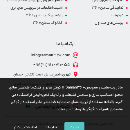
تم و قالب های پورتال
آیا سرویس ابری برای من مناسب است؟
نمایندگی سامان 360
امنیت اطلاعات در سرویس های ابری
درباره ما
راهنمای کار با سامان 360
پرسش‌های متداول
کاتالوگ سامان 360
ارتباط با ما
info@saman360.com
910-710-55(21)98+
تهران، شهرزیبا، پل احمد کاشانی، خیابان
پردیس، ساختمان پردیس یک، مجتمع
ما در وب سایت و سرویس Saman360، از کوکی ها برای کمک به شخصی سازی
فناوری همت، واحد 52
محتوا، متناسب سازی و سنجش تبلیغات و ارائه یک تجربه ایمن تر استفاده می
کنیم. با ادامه استفاده از این وب سایت، شما به خط مشی ما در استفاده از کوکی
ها مطابق با
سیاست کوکی ها
رضایت می دهید.
کلیه حقوق محفوظ و متعلق به شرکت مهندسی سازه اطلاعات سامان می باشد
تایید
تنظیمات
اطلاعات بیشتر