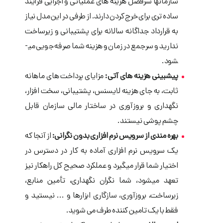
سازمانها سرفصل هزینه­ های عملیاتی و اجرایی فرآیند
ساده­ تری برای خرج کردن دارند. از طرفی در این مدل نیاز
به قرارداد جداگانه سالانه برای پشتیبانی و زیرساخت
ندارید و سرجمع در زمان و هزینه شما صرفه­ جویی می­
شود.
پیش­بینی هزینه ­های آتی:
مزایای پرداخت های ماهانه
ثابت، به جای هزینه لایسنس، پشتیبانی، سخت ­افزار،
نگهداری و بروزآوری در ساختار مالی سازمان قابل
چشم ­پوشی نیستند.
بهره ­مندی از سرویس نرم ­افزاری بدون نگرانی:
از آنجا که
یک سرویس نرم ­افزاری آماده به کار در دسترس در
اختیار شما قرار می­گیرد و عملکرد صحیح کل راهکار نیز
تعهد می­شود، شما نگران نگهداری، تأمین منابع،
زیرساخت، بروزآوری، سازگاری ابزارها و ... نیستید و
فقط با یک تامین کننده طرف می ­شوید.