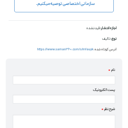
سازمانی اختصاصی توصیه می­کنیم.
اجازه انتشار:
قید نشده
نوع:
تالیف
آدرس کوتاه شده:
https://www.saman360.com/s/mfauyk
نام
*
پست الکترونیک
شرح نظر
*