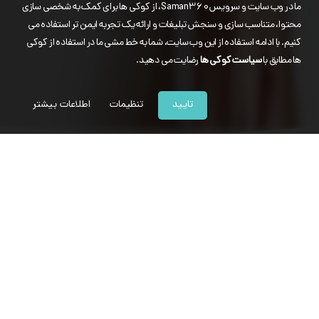
ما در وب سایت و سرویس Saman360، از کوکی ها برای کمک به شخصی سازی
محتوا، متناسب سازی و سنجش تبلیغات و ارائه یک تجربه ایمن تر استفاده می
کنیم. با ادامه استفاده از این وب سایت، شما به خط مشی ما در استفاده از کوکی
ها مطابق با
سیاست کوکی ها
رضایت می دهید.
تایید
تنظیمات
اطلاعات بیشتر
سامان 360 چیست؟
سامان 360 یک
سرویس ابری
برای وب سایت سازمانی است.
سامان 360 را شرکت مهندسی سازه اطلاعات سامان (ارائه دهنده نرم‌افزارهای پورتال
سامان و سامان سوئیت) بر پایه معماری، امکانات و قابلیتهای مورد نیاز سازمان های
دولتی و خصوصی و کسب و کارهای بزرگ ارائه نموده است.
با 30 روز مهلت تست ثبت نام کنید