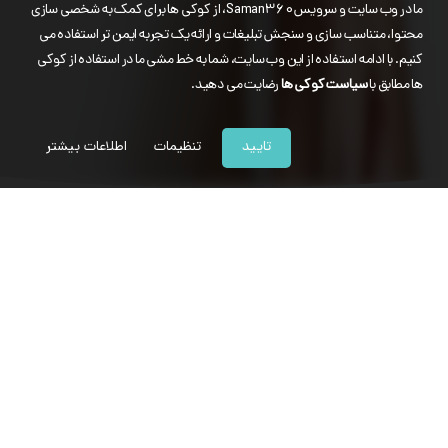
ما در وب سایت و سرویس Saman360، از کوکی ها برای کمک به شخصی سازی
محتوا، متناسب سازی و سنجش تبلیغات و ارائه یک تجربه ایمن تر استفاده می
کنیم. با ادامه استفاده از این وب سایت، شما به خط مشی ما در استفاده از کوکی
ها مطابق با
سیاست کوکی ها
رضایت می دهید.
تایید
تنظیمات
اطلاعات بیشتر
سامان 360 چیست؟
سامان 360 یک
سرویس ابری
برای وب سایت سازمانی است.
سامان 360 را شرکت مهندسی سازه اطلاعات سامان (ارائه دهنده نرم‌افزارهای پورتال
سامان و سامان سوئیت) بر پایه معماری، امکانات و قابلیتهای مورد نیاز سازمان های
دولتی و خصوصی و کسب و کارهای بزرگ ارائه نموده است.
با 30 روز مهلت تست ثبت نام کنید