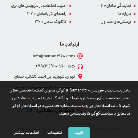
نمایندگی سامان 360
امنیت اطلاعات در سرویس های ابری
درباره ما
راهنمای کار با سامان 360
پرسش‌های متداول
کاتالوگ سامان 360
ارتباط با ما
info@saman360.com
910-710-55(21)98+
تهران، شهرزیبا، پل احمد کاشانی، خیابان
پردیس، ساختمان پردیس یک، مجتمع
ما در وب سایت و سرویس Saman360، از کوکی ها برای کمک به شخصی سازی
فناوری همت، واحد 52
محتوا، متناسب سازی و سنجش تبلیغات و ارائه یک تجربه ایمن تر استفاده می
کنیم. با ادامه استفاده از این وب سایت، شما به خط مشی ما در استفاده از کوکی
ها مطابق با
سیاست کوکی ها
رضایت می دهید.
کلیه حقوق محفوظ و متعلق به شرکت مهندسی سازه اطلاعات سامان می باشد
تایید
تنظیمات
اطلاعات بیشتر