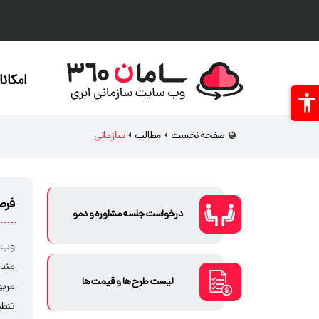
امکان
صفحه نخست
مطالب
سازمانی
فرص
درخواست جلسه مشاوره و دمو
وب س
مندا
لیست طرح ها و قیمت ها
مربو
تنظی