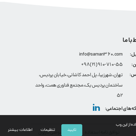
 با ما
info@saman360.com
910-710-55(21)98+
تهران، شهرزیبا، پل احمد کاشانی، خیابان پردیس،
ساختمان پردیس یک، مجتمع فناوری همت، واحد
52
فاده از این وب
تایید
تنظیمات
اطلاعات بیشتر
توافق نامه استفاده
حریم خصوصی کاربران