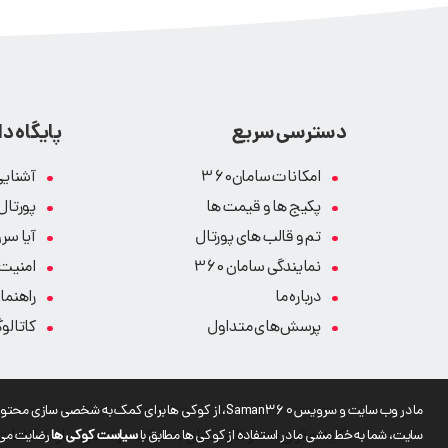
دسترسی سریع
پایگاه د
امکانات سامان360
آشنایی
پکیج ها و قیمت ها
پورتال
تم و قالب های پورتال
آیا سر
نمایندگی سامان 360
امنیت 
درباره ما
راهنمای 
پرسش‌های متداول
کاتالوگ
ما در وب سایت و سرویس Saman360، از کوکی ها برای کمک 
سایت، شما به خط مشی ما در استفاده از کوکی ها مطابق با
سیاست کوکی ها
رضایت می
کلیه حقوق محفوظ و متعلق به شرکت مهندسی سازه اطلاعات