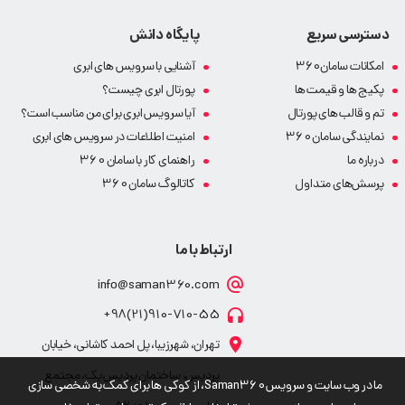
دسترسی سریع
پایگاه دانش
امکانات سامان360
آشنایی با سرویس های ابری
پکیج ها و قیمت ها
پورتال ابری چیست؟
تم و قالب های پورتال
آیا سرویس ابری برای من مناسب است؟
نمایندگی سامان 360
امنیت اطلاعات در سرویس های ابری
درباره ما
راهنمای کار با سامان 360
پرسش‌های متداول
کاتالوگ سامان 360
ارتباط با ما
info@saman360.com
910-710-55(21)98+
تهران، شهرزیبا، پل احمد کاشانی، خیابان
پردیس، ساختمان پردیس یک، مجتمع
ما در وب سایت و سرویس Saman360، از کوکی ها برای کمک به شخصی سازی