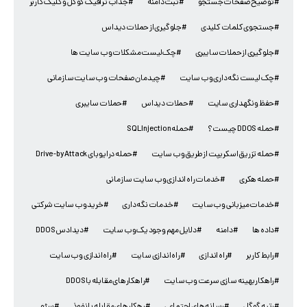
#توضیح صفحات جستجو
#ثبت دامنه
#جذاب ترافیک گوگل و کلیک کاربر
#جستجوی کلمات کلیدی
#جلوگیری از حملات دیداس
#جلوگیری از حملات سایبری
#چک لیست مشکلات وب سایت ها
#چک لیست نگه داری وب سایت
#چیدمان صفحات وب سایت سازمانی
#حفظ و نگهداری سایت
#حملات دیداس
#حملات سایبری
#حمله DDOS چیست؟
#حمله SQL Injection
#حمله تزریق اسکریپت از طریق وب سایت
#حمله درایو بای Drive-by Attack
#حمله هکری
#خدمات راه اندازی وب سایت سازمانی
#خدمات میزبانی وب سایت
#خدمات نگه داری
#خرید وب سایت شرکتی
#داده ها
#دامنه
#دلایل مهم وجود یک وب سایت
#دیدادس DDOS
#رابط کاربر
#راه اندازی
#راه اندازی سایت
#راه اندازی وب سایت
#راهکار بهینه سازی سرعت وب سایت
#راهکارهای مقابله با DDOS