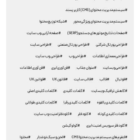
#سیستم مدیریت محتوای(CMS)کاربر پسند
#سیستم مدیریت محتوای ویژگی محور
#شبکه توزیع محتوا
#صفحات نتایج موتورهای جستجو (SERP)
#صفحه آرایی وب سایت
#طراحی پورتال شرکتی
#طراحی پورتال صنعتی
#طراحی سایت
#طراحی معماری اطلاعات
#طراحی وب
#طراحی وب سایت
#طراحی وبسایت
#عنوان جذاب
#فن آوری ابری
#فن آوری اطلاعات
#فوتبال
#قالب
#قالب سایت
#قانون UX
#قوانین UX
#کاهش ترافیک وبسایت
#کلمات کلیدی
#کلمات کلیدی اصلی
#کلمات کلیدی بالقوه
#کلمات کلیدی رقبا
#کلمات کلیدی طولانی
#کلمات کلیدی کوتاه
#کلود فلر
#کلود فلر امنیت وب سایت
#کلود فلر سرویس امنیت ابری
#کولوکیشن
#لتفرم‌های سیستم مدیریت محتوا CMS
#لحن و سبک نوشتار
#محتوا