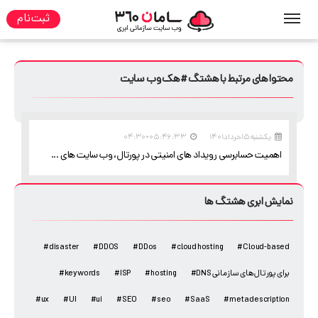
ثبت نام
صفحه نخست
هشتگ
فهرست محتواهای هشتگ ها
محتواهای مرتبط با هشتگ #هک وب سایت
یکشنبه ۱۵ خرداد ۱۴۰۱
۰۵:۴۶:۳۳+۰۴:۳۰
اهمیت حسابرسی رویداد های امنیتی در پورتال، وب سایت های ...
نمایش ابری هشتگ ها
#disaster
#DDOS
#DDos
#cloud hosting
#Cloud-based
#DNS برای پورتال های سازمانی
#hosting
#ISP
#keywords
#ux
#UI
#ui
#SEO
#seo
#SaaS
#meta description