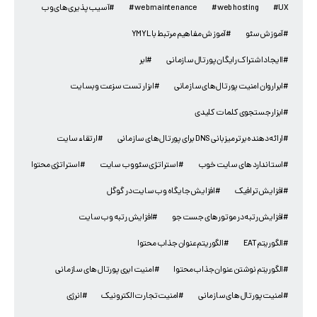
#UX
#web hosting
#web maintenance
#آسیب پذیری های وب
#آموزش سئو
#آموز ش مفاهیم مرتبط با YMYL
#اایجاد اشتراک رایگان پورتال سازمانی
#ابر
#ابراروان امنیت پورتال های سازمانی
#ابزار تست سزعت وبسایت
#ابزار جستجوی کلمات کلیدی
#ارائه دهنده برتر میزبانی DNS برای پورتال های سازمانی
#ارتقاء سایت
#استاندارد های سایت خوب
#استراتژی سئو وب سایت
#استراتژی محتوا
#افزایش ترافیک
#افزایش جایگاه وب سایت در گوگل
#افزایش رتبه در موتورهای جست جو
#افزایش رتبه وب سایت
#الگوریتم EAT
#الگوریتم عنوان جذاب محتوا
#الگوریتم نوشتن عنوان جذاب محتوا
#امنیت ابری پورتال های سازمانی
#امنیت پورتال های سازمانی
#امنیت تجارت الکترونیک
#انرژی