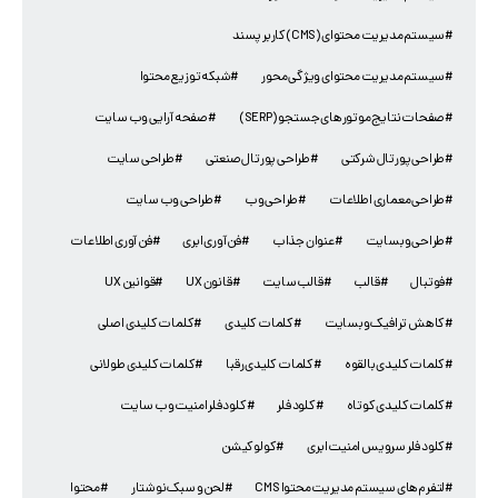
#سیستم مدیریت محتوای(CMS)کاربر پسند
#سیستم مدیریت محتوای ویژگی محور
#شبکه توزیع محتوا
#صفحات نتایج موتورهای جستجو (SERP)
#صفحه آرایی وب سایت
#طراحی پورتال شرکتی
#طراحی پورتال صنعتی
#طراحی سایت
#طراحی معماری اطلاعات
#طراحی وب
#طراحی وب سایت
#طراحی وبسایت
#عنوان جذاب
#فن آوری ابری
#فن آوری اطلاعات
#فوتبال
#قالب
#قالب سایت
#قانون UX
#قوانین UX
#کاهش ترافیک وبسایت
#کلمات کلیدی
#کلمات کلیدی اصلی
#کلمات کلیدی بالقوه
#کلمات کلیدی رقبا
#کلمات کلیدی طولانی
#کلمات کلیدی کوتاه
#کلود فلر
#کلود فلر امنیت وب سایت
#کلود فلر سرویس امنیت ابری
#کولوکیشن
#لتفرم‌های سیستم مدیریت محتوا CMS
#لحن و سبک نوشتار
#محتوا