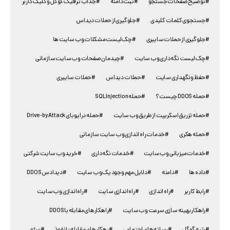
#توضیح صفحات جستجو
#ثبت دامنه
#جذاب ترافیک گوگل و کلیک کاربر
#جستجوی کلمات کلیدی
#جلوگیری از حملات دیداس
#جلوگیری از حملات سایبری
#چک لیست مشکلات وب سایت ها
#چک لیست نگه داری وب سایت
#چیدمان صفحات وب سایت سازمانی
#حفظ و نگهداری سایت
#حملات دیداس
#حملات سایبری
#حمله DDOS چیست؟
#حمله SQL Injection
#حمله تزریق اسکریپت از طریق وب سایت
#حمله درایو بای Drive-by Attack
#حمله هکری
#خدمات راه اندازی وب سایت سازمانی
#خدمات میزبانی وب سایت
#خدمات نگه داری
#خرید وب سایت شرکتی
#داده ها
#دامنه
#دلایل مهم وجود یک وب سایت
#دیدادس DDOS
#رابط کاربر
#راه اندازی
#راه اندازی سایت
#راه اندازی وب سایت
#راهکار بهینه سازی سرعت وب سایت
#راهکارهای مقابله با DDOS