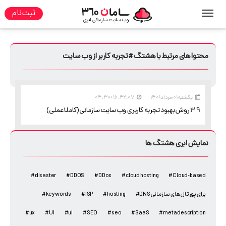
ثبت نام
صفحه نخست
هشتگ
فهرست محتواهای هشتگ ها
محتواهای مرتبط با هشتگ #تجربه کاربر از وب سایت
یکشنبه ۰۱ خرداد ۱۴۰۱
۱۶:۴۲:۰۷+۰۴:۳۰
39 روش بهبود تجربه کاربری وب سایت سازمانی(کاملا عملی)
نمایش ابری هشتگ ها
#disaster
#DDOS
#DDos
#cloud hosting
#Cloud-based
#DNS برای پورتال های سازمانی
#hosting
#ISP
#keywords
#ux
#UI
#ui
#SEO
#seo
#SaaS
#meta description