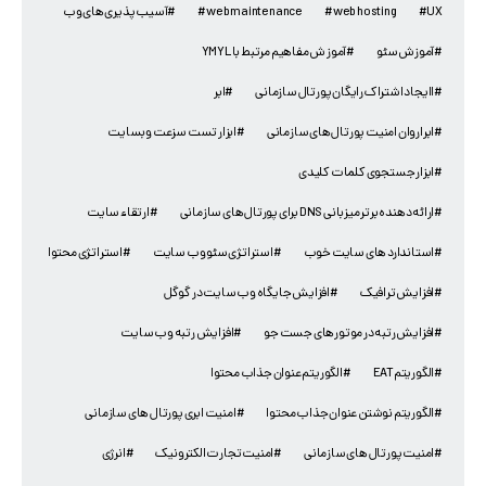
#UX
#web hosting
#web maintenance
#آسیب پذیری های وب
#آموزش سئو
#آموز ش مفاهیم مرتبط با YMYL
#اایجاد اشتراک رایگان پورتال سازمانی
#ابر
#ابراروان امنیت پورتال های سازمانی
#ابزار تست سزعت وبسایت
#ابزار جستجوی کلمات کلیدی
#ارائه دهنده برتر میزبانی DNS برای پورتال های سازمانی
#ارتقاء سایت
#استاندارد های سایت خوب
#استراتژی سئو وب سایت
#استراتژی محتوا
#افزایش ترافیک
#افزایش جایگاه وب سایت در گوگل
#افزایش رتبه در موتورهای جست جو
#افزایش رتبه وب سایت
#الگوریتم EAT
#الگوریتم عنوان جذاب محتوا
#الگوریتم نوشتن عنوان جذاب محتوا
#امنیت ابری پورتال های سازمانی
#امنیت پورتال های سازمانی
#امنیت تجارت الکترونیک
#انرژی