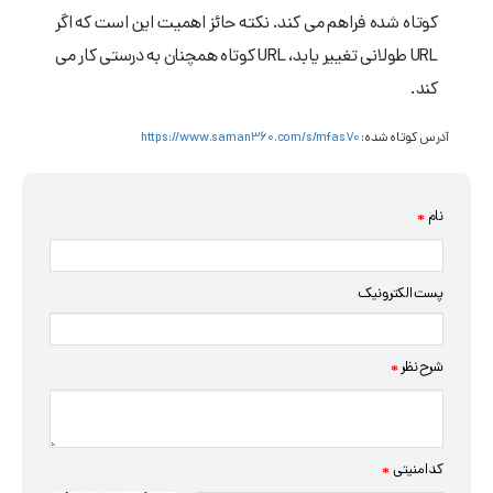
کوتاه شده فراهم می کند. نکته حائز اهمیت این است که اگر
URL طولانی تغییر یابد، URL کوتاه همچنان به درستی کار می
کند.
آدرس کوتاه شده:
https://www.saman360.com/s/mfas70
نام
*
پست الکترونیک
شرح نظر
*
کد امنیتی
*