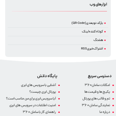
ابزارهای وب
بارکد دوبعدی (QR-Code)
کوتاه کننده لینک
هشتگ
اشتراک خبری RSS
دسترسی سریع
پایگاه دانش
امکانات سامان360
آشنایی با سرویس های ابری
پکیج ها و قیمت ها
پورتال ابری چیست؟
تم و قالب های پورتال
آیا سرویس ابری برای من مناسب است؟
نمایندگی سامان 360
امنیت اطلاعات در سرویس های ابری
درباره ما
راهنمای کار با سامان 360